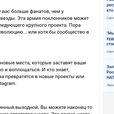
рес
кто
у вас больше фанатов, чем у
дик
звезды. Эта армия поклонников может
Серг
следующего крупного проекта. Пора
еволюцию... или хотя бы сообщество в
"Мы
худ
сто
отч
Серг
рак
 новые места, которые заставят ваши
Зап
о и воплощаться. И кто знает,
Рос
а превратятся в новые проекты или
НАТ
tagram.
Леон
линный выходной. Вы можете наконец-то