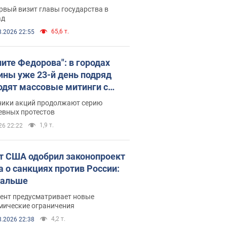
рвый визит главы государства в
ад
65,6 т.
8.2026 22:55
ните Федорова": в городах
ины уже 23-й день подряд
одят массовые митинги с
атами. Фото и видео
ники акций продолжают серию
евных протестов
1,9 т.
26 22:22
т США одобрил законопроект
а о санкциях против России:
дальше
ент предусматривает новые
мические ограничения
4,2 т.
8.2026 22:38