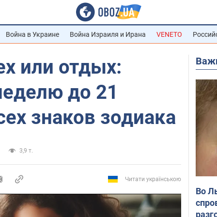
Война в Украине
Война Израиля и Ирана
VENETO
Россий
Важ
х или отдых:
неделю до 21
сех знаков зодиака
3,9 т.
Читати українською
Во Л
спро
разг