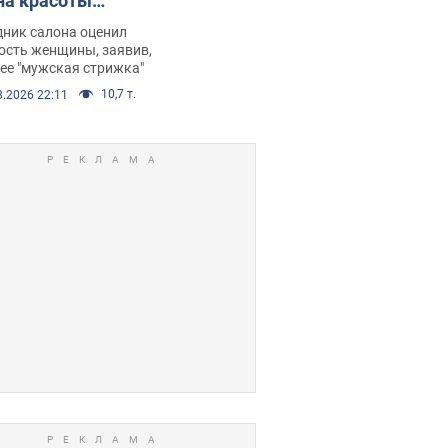
на красоты
рбил женщину
дник салона оценил
е химиотерапии,
ость женщины, заявив,
нее "мужская стрижка"
орелся скандал.
10,7 т.
8.2026 22:11