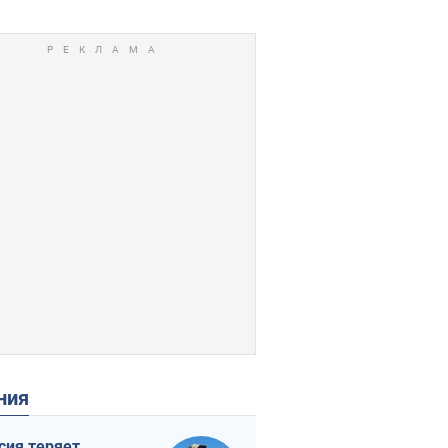
ения
сия теряет