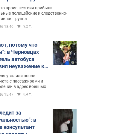
рутке: полиция составила
сто происшествия прибыли
нистративный протокол.
ьные полицейские и следственно-
тивная группа
о
9,2 т.
26 18:40
ют, потому что
ы": в Черновцах
тель автобуса
вил неуважение к
инским военным и
ля уволили после
тился за это.
икта с пассажирами и
лений в адрес военных
о
8,4 т.
26 15:47
следит за
уальностью": в
е консультант