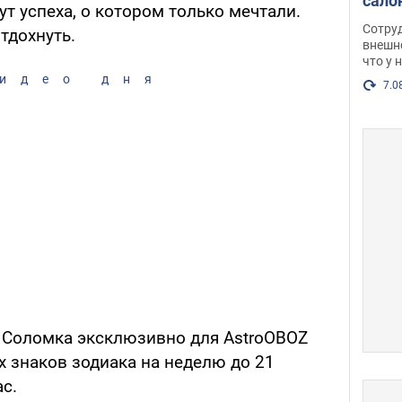
сало
т успеха, о котором только мечтали.
оско
Сотру
тдохнуть.
посл
внешн
что у 
разг
идео дня
Фото
7.0
а Соломка эксклюзивно для AstroOBOZ
х знаков зодиака на неделю до 21
ас.