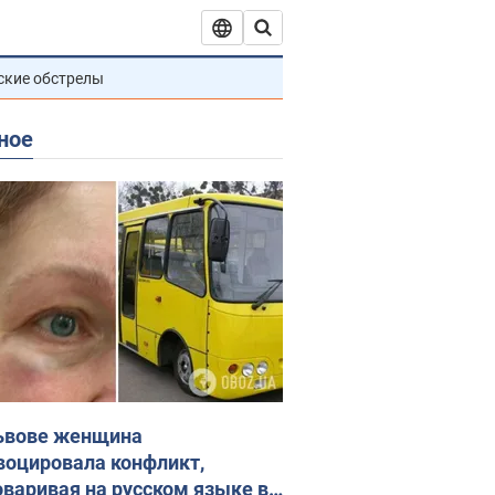
ские обстрелы
ное
ьвове женщина
воцировала конфликт,
оваривая на русском языке в