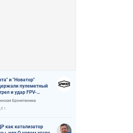
рта" и "Новатор"
ержали пулеметный
трел и удар FPV-
на, сохранив жизнь
инская Бронетехника
церу ВСУ
,8 т.
Р как катализатор
ны, или О новом этапе