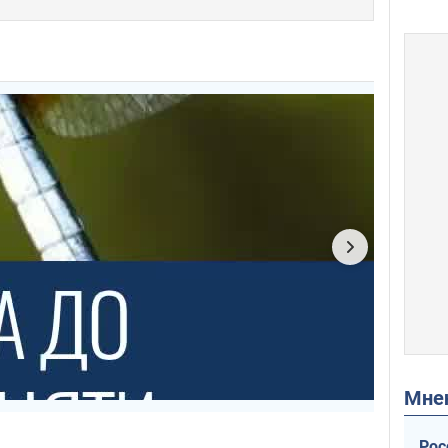
Мн
Рос