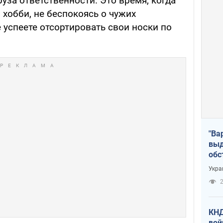
руза ответственности. Это время, когда
хобби, не беспокоясь о чужих
 успеете отсортировать свои носки по
"Ва
выд
обс
дро
Укра
офи
2
КНД
вой