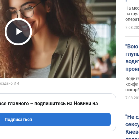
марш
На ме
адми
патрул
опера
Виде
7.08.20
Play Video
"Вою
глуп
води
проя
укра
Водите
попла
конфл
оскорб
Виде
7.08.20
рсе главного – подпишитесь на Новини на
"Не 
Подписаться
секс
Киев