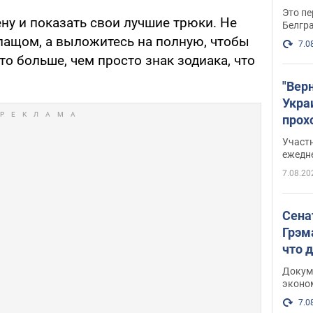
Это пе
ну и показать свои лучшие трюки. Не
Белгр
плащом, а выложитесь на полную, чтобы
7.0
то больше, чем просто знак зодиака, что
"Вер
Укра
прох
плак
Участ
ежедн
7.08.20
Сена
Грэм
что 
Докум
эконо
7.0