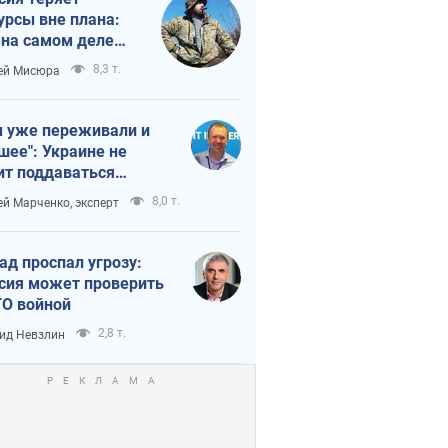
урсы вне плана:
 на самом деле
тует темп войны
8,3 т.
ей Мисюра
 уже переживали и
шее": Украине не
ит поддаваться
аянию из-за
8,0 т.
ей Марченко, эксперт
етного террора
ад проспал угрозу:
сия может проверить
О войной
2,8 т.
ид Невзлин