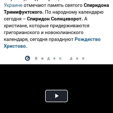
Украине
отмечают память святого
Спиридона
Тримифунтского.
По народному календарю
сегодня –
Спиридон Солнцеворот.
А
христиане, которые придерживаются
григорианского и новоюлианского
календаря, сегодня празднуют
Рождество
Христово.
Видео дня
Play Video