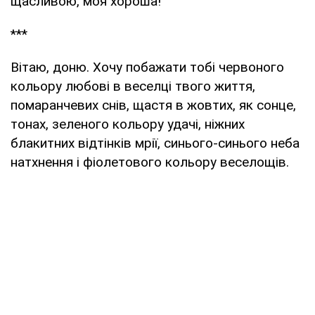
щасливою, моя хороша!
***
Вітаю, доню. Хочу побажати тобі червоного
кольору любові в веселці твого життя,
помаранчевих снів, щастя в жовтих, як сонце,
тонах, зеленого кольору удачі, ніжних
блакитних відтінків мрії, синього-синього неба
натхнення і фіолетового кольору веселощів.