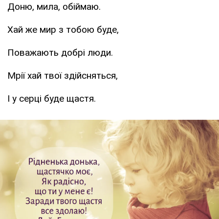
Доню, мила, обіймаю.
Хай же мир з тобою буде,
Поважають добрі люди.
Мрії хай твої здійсняться,
І у серці буде щастя.