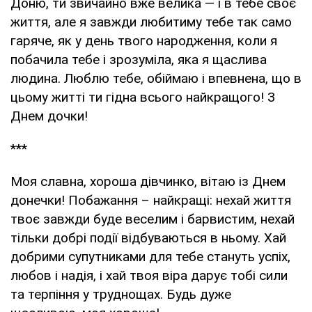
Доню, ти звичайно вже велика — і в тебе своє
життя, але я завжди любитиму тебе так само
гаряче, як у день твого народження, коли я
побачила тебе і зрозуміла, яка я щаслива
людина. Люблю тебе, обіймаю і впевнена, що в
цьому житті ти гідна всього найкращого! З
Днем дочки!
***
Моя славна, хороша дівчинко, вітаю із Днем
донечки! Побажання – найкращі: нехай життя
твоє завжди буде веселим і барвистим, нехай
тільки добрі події відбуваються в ньому. Хай
добрими супутниками для тебе стануть успіх,
любов і надія, і хай твоя віра дарує тобі сили
та терпіння у труднощах. Будь дуже