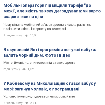
Мобільні оператори підвищили тарифи "до
межі", але якість зв'язку деградувала: чи варто
скаржитись на ціни
Чому ціни на мобільний зв'язок зросли у кілька разів і як
поліпшити якість інтернету на телефоні
2 години тому
15,9 т.
В окупованій Ялті прогриміли потужні вибухи:
валить чорний дим. Фото і відео
Місто, ймовірно, опинилося під атакою дронів
годину тому
1,8 т.
У Коблевому на Миколаївщині стався вибух у
морі: загинув чоловік, є постраждалі
Чоловік, ймовірно, підірвався на морській міні
2 години тому
2,8 т.