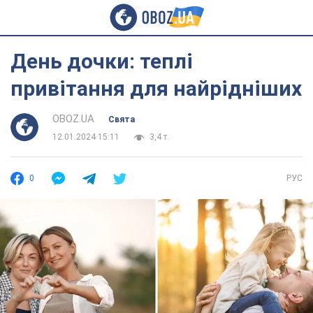
День дочки: теплі
привітання для найрідніших
OBOZ.UA
Свята
12.01.2024 15:11
3,4 т.
0
РУС