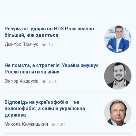
Результат ударів по НПЗ Росії значно
більший, ніж здається
Дмитро Томчук
1,5 т.
Не помста, а стратегія: Україна змушує
Росію платити за війну
Віктор Андрусів
2,5 т.
Відповідь на українофобію – не
полонофобія, а сильна українська
держава
Микола Княжицький
1,8 т.