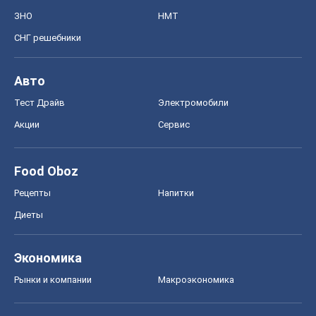
Рецепты
Напитки
Диеты
Экономика
Рынки и компании
Mакроэкономика
MedOboz
Новости медицины
MAMACLUB
Шоу
Афиша
Сплетни
Красота
Мода
Женский Журнал