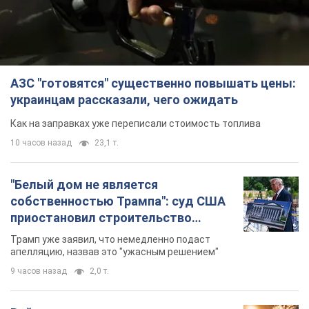
"Белый дом не является
собственностью Трампа": суд США
приостановил строительство
бального зала стоимостью 400 млн
Трамп уже заявил, что немедленно подаст
долларов
апелляцию, назвав это "ужасным решением"
9 часов назад
2,0 т.
Война меняет не только тактику: в
НГУ показали инженерные решения
против российских FPV-дронов.
Фото
Это "постапокалиптическая эстетика из мира
"Безумного Макса"
9 часов назад
7,7 т.