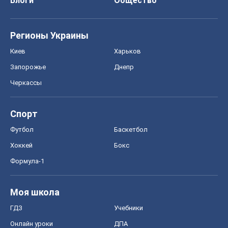
Хоккей
Бокс
Формула-1
Моя школа
ГДЗ
Учебники
Онлайн уроки
ДПА
ЗНО
НМТ
СНГ решебники
Авто
Тест Драйв
Электромобили
Акции
Сервис
Food Oboz