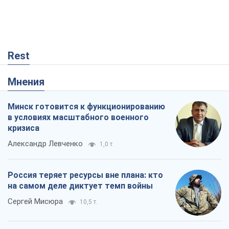
Александр Левченко
1,0 т.
Россия теряет ресурсы вне плана: кто
на самом деле диктует темп войны
Сергей Мисюра
10,5 т.
Запад проспал угрозу: Россия может
проверить НАТО войной
Леонид Невзлин
4,5 т.