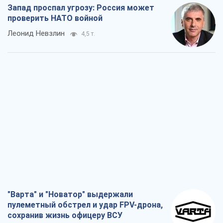
"Варта" и "Новатор" выдержали
пулеметный обстрел и удар FPV-дрона,
сохранив жизнь офицеру ВСУ
Украинская Бронетехника
3,8 т.
КНДР как катализатор войны, или О
новом этапе российско-
северокорейского союза
Алексей Кущ
4,0 т.
Выход в элиту ЧМ и триумф "Сокола":
что происходит в украинском хоккее