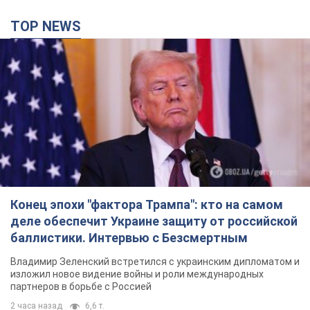
Конец эпохи "фактора Трампа": кто на самом
деле обеспечит Украине защиту от российской
баллистики. Интервью с Безсмертным
Владимир Зеленский встретился с украинским дипломатом и
изложил новое видение войны и роли международных
партнеров в борьбе с Россией
2 часа назад
6,6 т.
В Киеве в результате российской атаки
пострадали четыре человека. Фото
Враг продолжает регулярный ракетный террор столицы
2 часа назад
14,6 т.
Россияне атаковали дроном больницу в
Херсоне: пострадали медработницы
Всего пострадали четыре женщины, и они не единственные