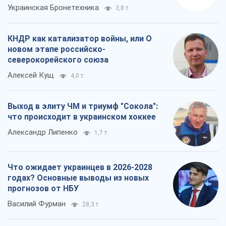
Александр Липенко
1,7 т.
Что ожидает украинцев в 2026-2028
годах? Основные выводы из новых
прогнозов от НБУ
Василий Фурман
28,3 т.
Все мнения
О компании
Команда
Правовая информация
Политика
конфиденциальности
Реклама на сайте
Документы