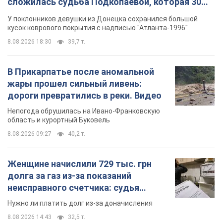
сложилась судьба Подкопаевой, которая 30
лет назад завоевала "золото" Олимпиады
У поклонников девушки из Донецка сохранился большой
кусок коврового покрытия с надписью "Атланта-1996"
8.08.2026 18:30
39,7 т.
В Прикарпатье после аномальной
жары прошел сильный ливень:
дороги превратились в реки. Видео
Непогода обрушилась на Ивано-Франковскую
область и курортный Буковель
8.08.2026 09:27
40,2 т.
Женщине начислили 729 тыс. грн
долга за газ из-за показаний
неисправного счетчика: судья
вынес неожиданное решение
Нужно ли платить долг из-за доначисления
8.08.2026 14:43
32,5 т.